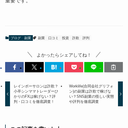
重要です。
ブログ
副業
副業
口コミ
投資
詐欺
評判
よかったらシェアしてね！
レインボーサロンは詐欺？
Worklife(合同会社グリフォ
小卒シンママトレーダーひ
ン)の副業は詐欺で稼げな
かりのFXは稼げない？評
い？SNS副業の怪しい実態
判・口コミを徹底調査！
や評判を徹底調査