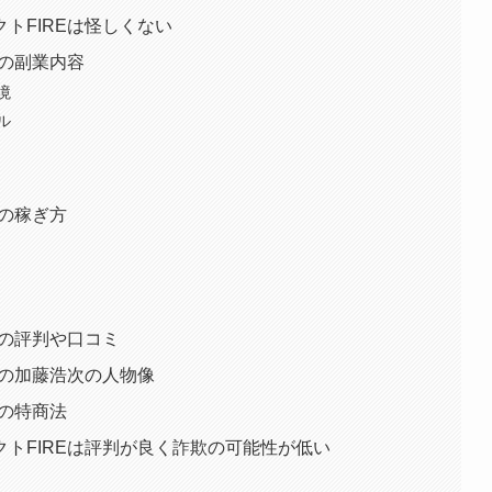
トFIREは怪しくない
Eの副業内容
境
ル
Eの稼ぎ方
Eの評判や口コミ
Eの加藤浩次の人物像
Eの特商法
トFIREは評判が良く詐欺の可能性が低い