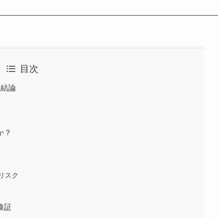
目次
と結論
か？
害
リスク
検証